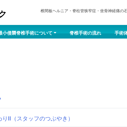
椎間板ヘルニア・脊柱管狭窄症・坐骨神経痛の
最小侵襲脊椎手術について
脊椎手術の流れ
手術
？
わりⅡ（スタッフのつぶやき）