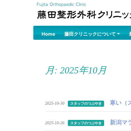
Skip
to
content
Home
藤田クリニックについて
月:
2025年10月
寒い（
2025-10-30
スタッフのつぶやき
新潟マ
2025-10-26
スタッフのつぶやき