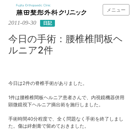
メニュー
Skip
2011-09-30
日記
to
content
今日の手術：腰椎椎間板ヘ
ルニア2件
今日は2件の脊椎手術がありました。
1件は腰椎椎間板ヘルニア患者さんで、内視鏡機器併用
顕微鏡視下ヘルニア摘出術を施行しました。
手術時間40分程度で、全く問題なく手術を終了しまし
た。傷は絆創膏で留めておきました。