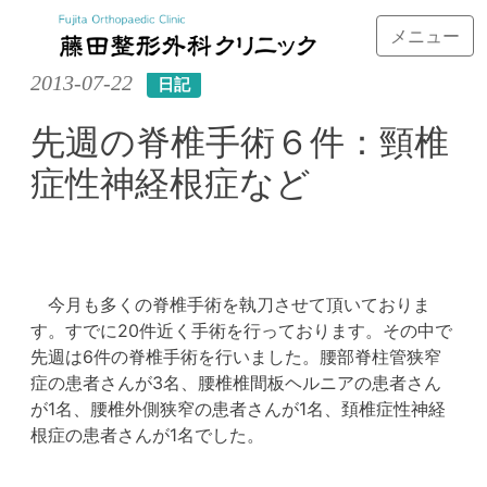
メニュー
Skip
2013-07-22
日記
to
content
先週の脊椎手術６件：頸椎
症性神経根症など
今月も多くの脊椎手術を執刀させて頂いておりま
す。すでに20件近く手術を行っております。その中で
先週は6件の脊椎手術を行いました。腰部脊柱管狭窄
症の患者さんが3名、腰椎椎間板ヘルニアの患者さん
が1名、腰椎外側狭窄の患者さんが1名、頚椎症性神経
根症の患者さんが1名でした。