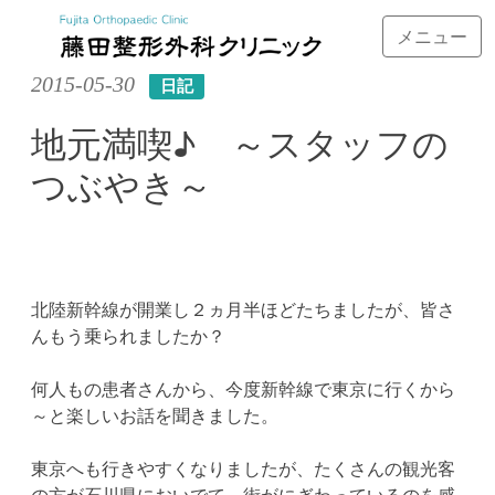
メニュー
Skip
2015-05-30
日記
to
content
地元満喫♪ ～スタッフの
つぶやき～
北陸新幹線が開業し２ヵ月半ほどたちましたが、皆さ
んもう乗られましたか？
何人もの患者さんから、今度新幹線で東京に行くから
～と楽しいお話を聞きました。
東京へも行きやすくなりましたが、たくさんの観光客
の方が石川県においでて、街がにぎわっているのを感