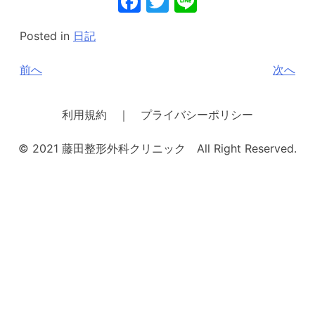
Facebook
Twitter
Line
Posted in
日記
投
前へ
次へ
稿
ナ
利用規約 ｜ プライバシーポリシー
ビ
© 2021 藤田整形外科クリニック All Right Reserved.
ゲ
ー
シ
ョ
ン