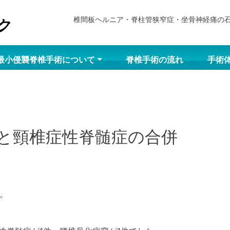
椎間板ヘルニア・脊柱管狭窄症・坐骨神経痛の
最小侵襲脊椎手術について
脊椎手術の流れ
手術
と頸椎症性脊髄症の合併
。