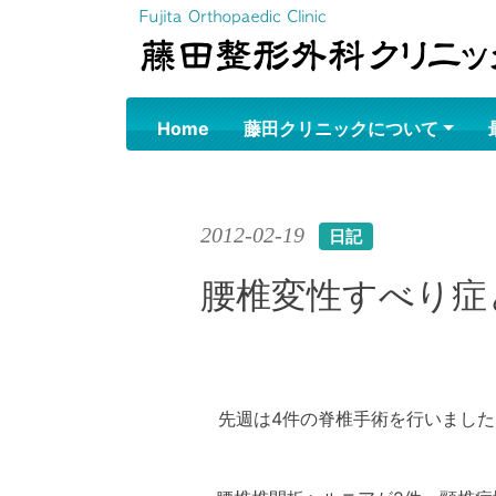
Skip
to
content
Home
藤田クリニックについて
2012-02-19
日記
腰椎変性すべり症
先週は4件の脊椎手術を行いました