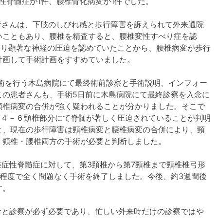
性脊髄症が1件、腰椎骨化病変が1件でした。
者さんは、下肢のしびれ感と歩行障害を訴えられて外来通院
いこともあり、腰椎を精査すると、腰椎変性すべり症を認
なり顕著な神経の圧迫を認めていたことから、腰椎病変が歩行
計画して手術計画をすすめていました。
術を行う木島病院にて最終術前診察と手術説明、インフォー
この患者さんも、手術5日前に木島病院にて最終診察を入念に
頸椎病変の合併が強く疑われることが分かりました。そこで
第４－６頸椎部分にて脊髄が著しく圧迫されていることが判明
と、現在の歩行障害は頸椎病変と腰椎病変の合併により、頸
、頸椎・腰椎両方の手術が必要と判断しました。
症性脊髄症に対して、第3頚椎から第7頸椎まで頸椎椎弓形
程度で全く問題なく手術を終了しました。今後、約3週間後
す。
診と診察が必ず必要であり、忙しい外来時だけの診察ではや