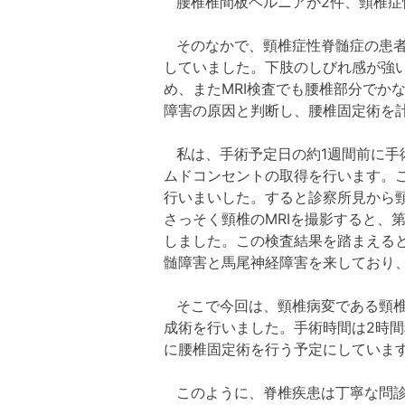
腰椎椎間板ヘルニアが2件、頸椎症
そのなかで、頸椎症性脊髄症の患
していました。下肢のしびれ感が強
め、またMRI検査でも腰椎部分でか
障害の原因と判断し、腰椎固定術を
私は、手術予定日の約1週間前に手
ムドコンセントの取得を行います。
行いまいした。すると診察所見から
さっそく頸椎のMRIを撮影すると、
しました。この検査結果を踏まえる
髄障害と馬尾神経障害を来しており
そこで今回は、頸椎病変である頸椎
成術を行いました。手術時間は2時間
に腰椎固定術を行う予定にしていま
このように、脊椎疾患は丁寧な問