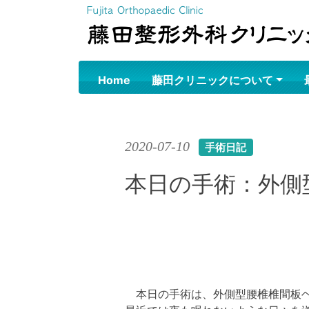
Skip
to
content
Home
藤田クリニックについて
2020-07-10
手術日記
本日の手術：外側
本日の手術は、外側型腰椎椎間板ヘ