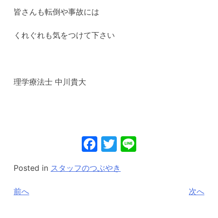
皆さんも転倒や事故には
くれぐれも気をつけて下さい
理学療法士 中川貴大
Facebook
Twitter
Line
Posted in
スタッフのつぶやき
投
前へ
次へ
稿