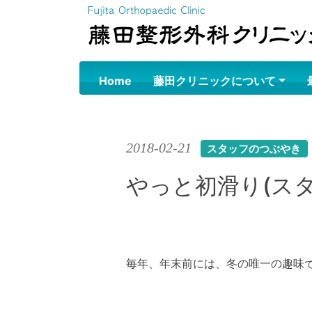
Skip
to
content
Home
藤田クリニックについて
2018-02-21
スタッフのつぶやき
やっと初滑り(ス
毎年、年末前には、冬の唯一の趣味