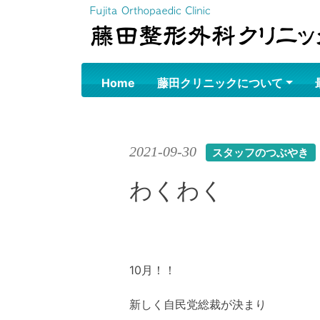
Skip
to
content
Home
藤田クリニックについて
2021-09-30
スタッフのつぶやき
わくわく
10月！！
新しく自民党総裁が決まり