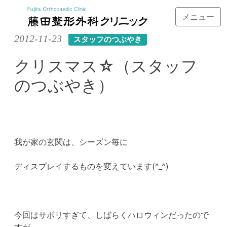
メニュー
Skip
2012-11-23
スタッフのつぶやき
to
content
クリスマス☆（スタッフ
のつぶやき）
我が家の玄関は、シーズン毎に
ディスプレイするものを変えています(^_^)
今回はサボリすぎて、しばらくハロウィンだったので
すが、