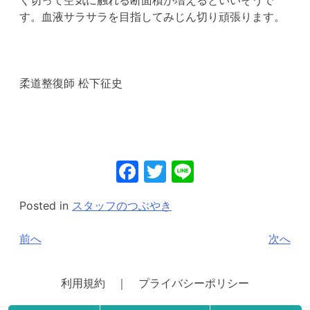
す。血液サラサラを目指してみじん切り頑張ります。
柔道整復師 松下征史
Facebook
Twitter
Line
Posted in
スタッフのつぶやき
投
前へ
次へ
稿
ナ
利用規約 ｜ プライバシーポリシー
ビ