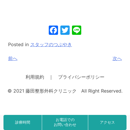
Facebook
Twitter
Line
Posted in
スタッフのつぶやき
投
前へ
次へ
稿
ナ
利用規約 ｜ プライバシーポリシー
ビ
© 2021 藤田整形外科クリニック All Right Reserved.
ゲ
ー
シ
ョ
お電話での
診療時間
アクセス
お問い合わせ
ン