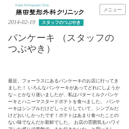
メニュー
Skip
2014-02-19
スタッフのつぶやき
to
content
パンケーキ （スタッフの
つぶやき）
最近、フォーラスにあるパンケーキのお店に行ってき
ました！ いろんなパンケーキがあってどれにしようか
な～とかなり迷いましたが、私はバターミルクパンケ
ーキとハニーマスタードポテトを食べました。 パンケ
ーキはシンプルだけどしっとりしていて、シンプルだ
けどおいしかったです！ポテトはあまり食べたことの
ない味でなんだか新鮮でした。 お店の雰囲気もハワイ
アンな感じで素敵で、また行きたいな～と思いまし