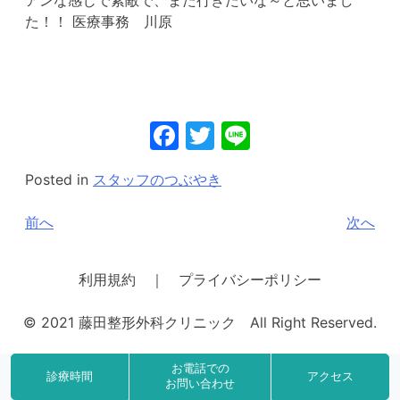
た！！ 医療事務 川原
Facebook
Twitter
Line
Posted in
スタッフのつぶやき
投
前へ
次へ
稿
ナ
利用規約 ｜ プライバシーポリシー
ビ
© 2021 藤田整形外科クリニック All Right Reserved.
ゲ
ー
お電話での
診療時間
アクセス
シ
お問い合わせ