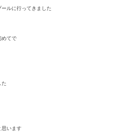
プールに行ってきました
初めてで
した
と思います