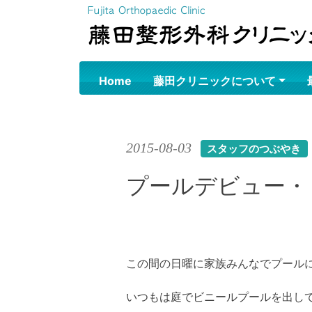
Skip
to
content
Home
藤田クリニックについて
2015-08-03
スタッフのつぶやき
プールデビュー・
この間の日曜に家族みんなでプール
いつもは庭でビニールプールを出し