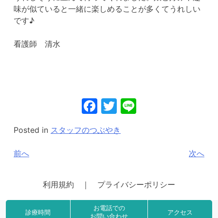
味が似ていると一緒に楽しめることが多くてうれしい
です♪
看護師 清水
Facebook
Twitter
Line
Posted in
スタッフのつぶやき
投
前へ
次へ
稿
ナ
利用規約 ｜ プライバシーポリシー
ビ
© 2021 藤田整形外科クリニック All Right Reserved.
お電話での
ゲ
診療時間
アクセス
お問い合わせ