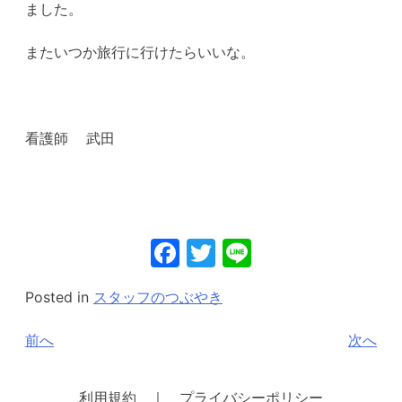
ました。
またいつか旅行に行けたらいいな。
看護師 武田
Facebook
Twitter
Line
Posted in
スタッフのつぶやき
投
前へ
次へ
稿
ナ
利用規約 ｜ プライバシーポリシー