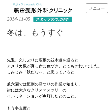
メニュー
Skip
2014-11-05
スタッフのつぶやき
to
content
冬は、もうすぐ
先週、久しぶりに広坂の並木道を通ると
アメリカ楓が真っ赤に色づき、とてもきれいでした。
しみじみ「秋だな～」と思っていると…
兼六園では恒例の雪つりの作業が始まり、
街には大きなクリスマスツリーの
イルミネーションが点灯したとのこと。
もう冬支度
?!