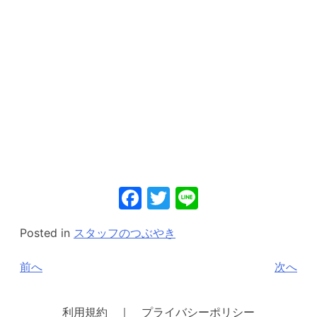
Facebook
Twitter
Line
Posted in
スタッフのつぶやき
投
前へ
次へ
稿
ナ
利用規約 ｜ プライバシーポリシー