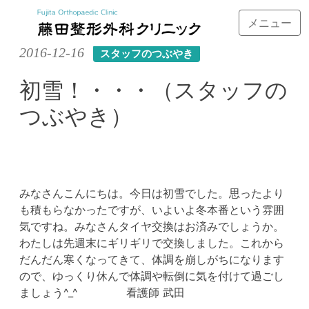
メニュー
Skip
2016-12-16
スタッフのつぶやき
to
content
初雪！・・・（スタッフの
つぶやき）
みなさんこんにちは。今日は初雪でした。思ったより
も積もらなかったですが、いよいよ冬本番という雰囲
気ですね。みなさんタイヤ交換はお済みでしょうか。
わたしは先週末にギリギリで交換しました。これから
だんだん寒くなってきて、体調を崩しがちになります
ので、ゆっくり休んで体調や転倒に気を付けて過ごし
ましょう^_^ 看護師 武田