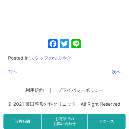
Facebook
Twitter
Line
Posted in
スタッフのつぶやき
投
前へ
次へ
稿
ナ
利用規約 ｜ プライバシーポリシー
ビ
© 2021 藤田整形外科クリニック All Right Reserved.
ゲ
ー
お電話での
診療時間
アクセス
シ
お問い合わせ