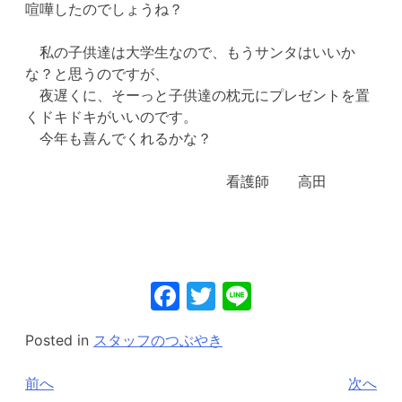
喧嘩したのでしょうね？
私の子供達は大学生なので、もうサンタはいいか
な？と思うのですが、
夜遅くに、そーっと子供達の枕元にプレゼントを置
くドキドキがいいのです。
今年も喜んでくれるかな？
看護師 高田
Facebook
Twitter
Line
Posted in
スタッフのつぶやき
投
前へ
次へ