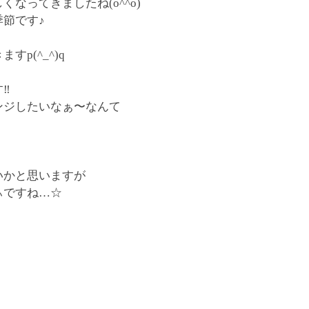
しくなってきましたね
(o^^o)
節です♪
p(^_^)q
︎
ンジしたいなぁ〜なんて
いかと思いますが
ぃですね…
☆