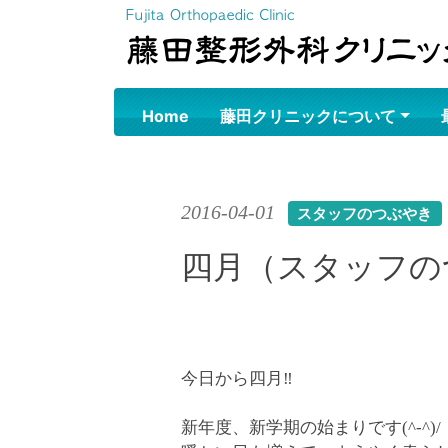
Skip
to
content
Home
藤田クリニックについて
2016-04-01
スタッフのつぶやき
四月（スタッフの
今日から四月‼︎
新年度、新学期の始まりです
(^-^)/