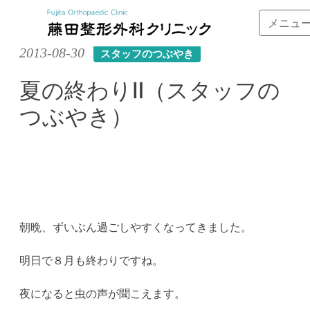
メニュ
Skip
2013-08-30
スタッフのつぶやき
to
content
夏の終わりⅡ（スタッフの
つぶやき）
朝晩、ずいぶん過ごしやすくなってきました。
明日で８月も終わりですね。
夜になると虫の声が聞こえます。