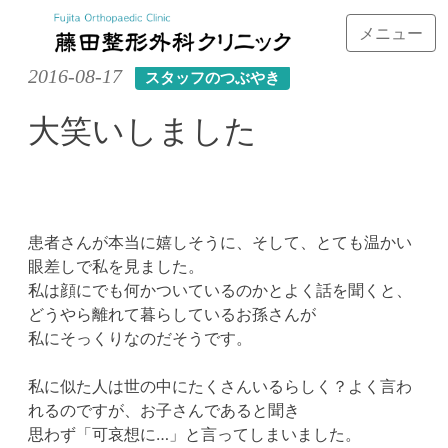
メニュー
Skip
2016-08-17
スタッフのつぶやき
to
content
大笑いしました
患者さんが本当に嬉しそうに、そして、とても温かい
眼差しで私を見ました。
私は顔にでも何かついているのかとよく話を聞くと、
どうやら離れて暮らしているお孫さんが
私にそっくりなのだそうです。
私に似た人は世の中にたくさんいるらしく？よく言わ
れるのですが、お子さんであると聞き
思わず「可哀想に…」と言ってしまいました。