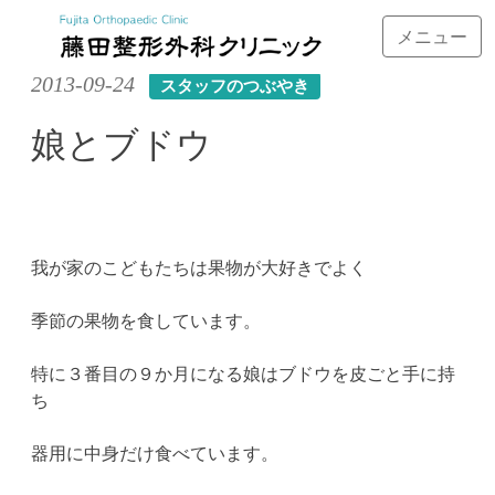
メニュー
Skip
2013-09-24
スタッフのつぶやき
to
content
娘とブドウ
我が家のこどもたちは果物が大好きでよく
季節の果物を食しています。
特に３番目の９か月になる娘はブドウを皮ごと手に持
ち
器用に中身だけ食べています。