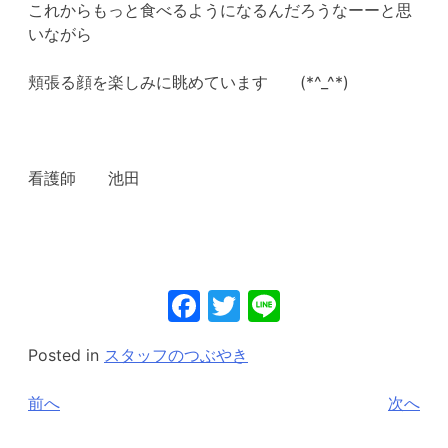
これからもっと食べるようになるんだろうなーーと思
いながら
頬張る顔を楽しみに眺めています (*^_^*)
看護師 池田
Facebook
Twitter
Line
Posted in
スタッフのつぶやき
投
前へ
次へ
稿