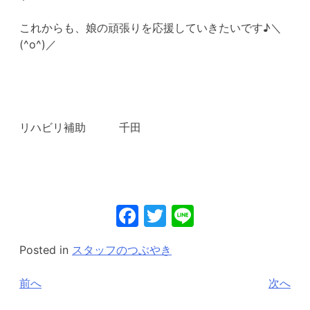
これからも、娘の頑張りを応援していきたいです♪＼
(^o^)／
リハビリ補助 千田
Facebook
Twitter
Line
Posted in
スタッフのつぶやき
投
前へ
次へ
稿