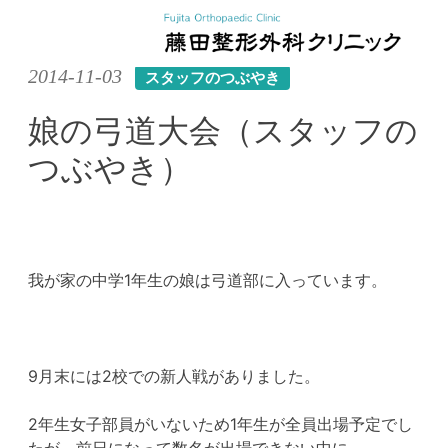
Skip
2014-11-03
スタッフのつぶやき
to
content
娘の弓道大会（スタッフの
つぶやき）
我が家の中学1年生の娘は弓道部に入っています。
9月末には2校での新人戦がありました。
2年生女子部員がいないため1年生が全員出場予定でし
たが、前日になって数名が出場できない中に