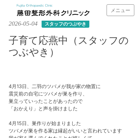
メニュー
Skip
2026-05-04
スタッフのつぶやき
to
content
子育て応燕中（スタッフの
つぶやき）
4月13日、二羽のツバメが我が家の物置に
震災前の自宅にツバメが巣を作り、
巣立っていったことがあったので
「おかえり」と声を掛けました
4月15日、巣作りが始まりました
ツバメが巣を作る家は縁起がいいと言われています
我が家を選んでくれたことが嬉しくて