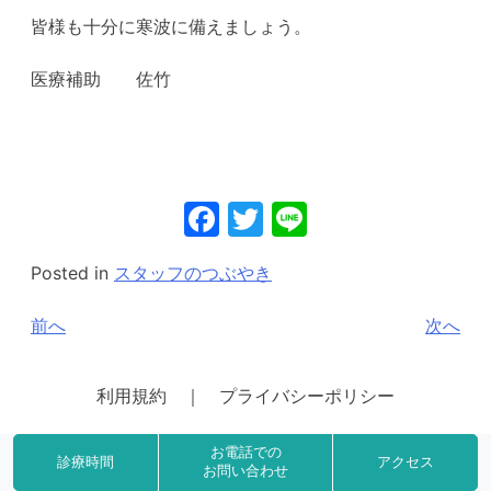
皆様も十分に寒波に備えましょう。
医療補助 佐竹
Facebook
Twitter
Line
Posted in
スタッフのつぶやき
投
前へ
次へ
稿
ナ
利用規約 ｜ プライバシーポリシー
ビ
© 2021 藤田整形外科クリニック All Right Reserved.
ゲ
お電話での
診療時間
アクセス
お問い合わせ