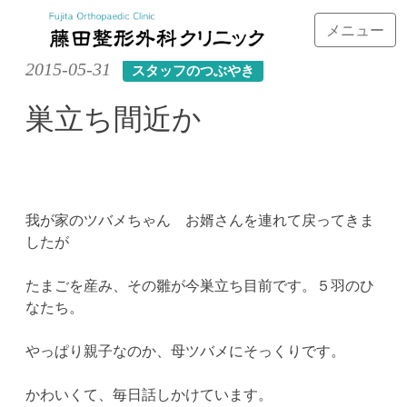
メニュー
Skip
2015-05-31
スタッフのつぶやき
to
content
巣立ち間近か
我が家のツバメちゃん お婿さんを連れて戻ってきま
したが
たまごを産み、その雛が今巣立ち目前です。５羽のひ
なたち。
やっぱり親子なのか、母ツバメにそっくりです。
かわいくて、毎日話しかけています。