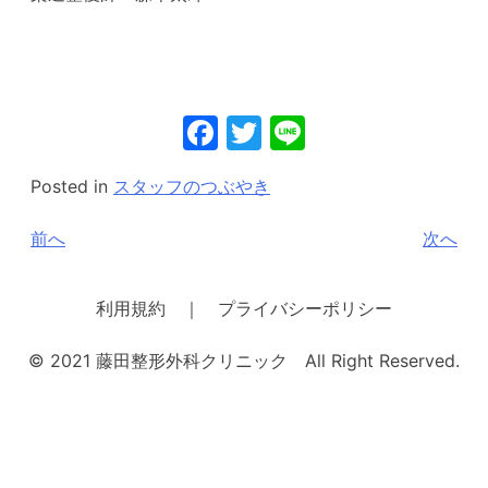
Facebook
Twitter
Line
Posted in
スタッフのつぶやき
投
前へ
次へ
稿
ナ
利用規約 ｜ プライバシーポリシー
ビ
© 2021 藤田整形外科クリニック All Right Reserved.
ゲ
ー
シ
ョ