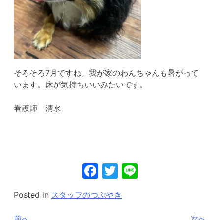
そろそろ7月ですね。我が家のわんちゃんも暑がって
います。床が気持ちいいみたいです。
看護師 清水
Facebook
Twitter
Line
Posted in
スタッフのつぶやき
投
前へ
次へ