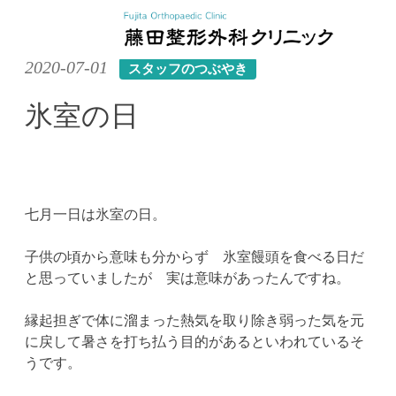
Skip
2020-07-01
スタッフのつぶやき
to
content
氷室の日
七月一日は氷室の日。
子供の頃から意味も分からず 氷室饅頭を食べる日だ
と思っていましたが 実は意味があったんですね。
縁起担ぎで体に溜まった熱気を取り除き弱った気を元
に戻して暑さを打ち払う目的があるといわれているそ
うです。