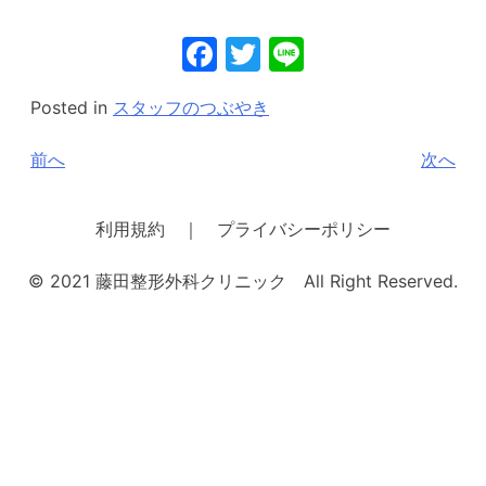
Facebook
Twitter
Line
Posted in
スタッフのつぶやき
投
前へ
次へ
稿
ナ
利用規約 ｜ プライバシーポリシー
ビ
© 2021 藤田整形外科クリニック All Right Reserved.
ゲ
ー
シ
ョ
ン