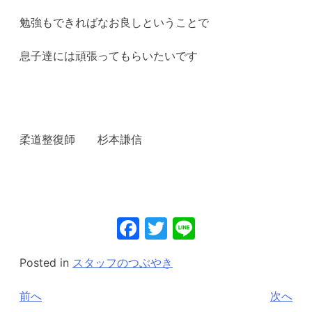
勉強もできればなお良しということで
息子達には頑張ってもらいたいです
柔道整復師 杉本謙信
Facebook
Twitter
Line
Posted in
スタッフのつぶやき
投
前へ
次へ