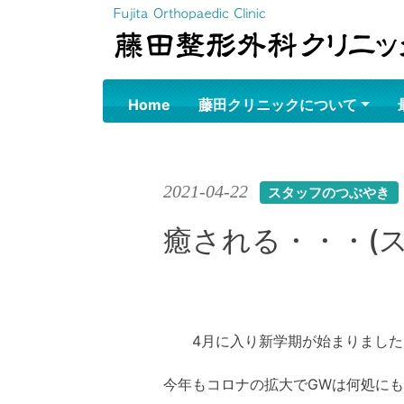
Skip
to
content
Home
藤田クリニックについて
2021-04-22
スタッフのつぶやき
癒される・・・(
4月に入り新学期が始まりました
今年もコロナの拡大でGWは何処に