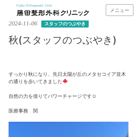
メニュー
Skip
2024-11-06
スタッフのつぶやき
to
content
秋(スタッフのつぶやき)
すっかり秋になり、先日太陽が丘のメタセコイア並木
の通りを歩いてきました
自然の力を借りてパワーチャージです☺︎
医療事務 関