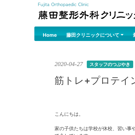
Skip
to
content
Home
藤田クリニックについて
2020-04-27
スタッフのつぶやき
筋トレ+プロテイ
こんにちは。
家の子供たちは学校が休校、習い事