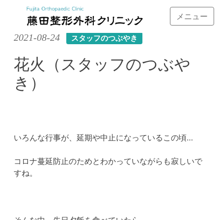
メニュー
Skip
2021-08-24
スタッフのつぶやき
to
content
花火（スタッフのつぶや
き）
いろんな行事が、延期や中止になっているこの頃…
コロナ蔓延防止のためとわかっていながらも寂しいで
すね。
そんな中、先日夕飯を食べていたら