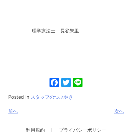
理学療法士 長谷朱里
Facebook
Twitter
Line
Posted in
スタッフのつぶやき
投
前へ
次へ
稿
ナ
利用規約 ｜ プライバシーポリシー