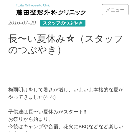
メニュー
Skip
2016-07-29
スタッフのつぶやき
to
content
長〜い夏休み☆（スタッフ
のつぶやき）
梅雨明けをして暑さが増し、いよいよ本格的な夏が
やってきました(^_^;)
子供達は長〜い夏休みがスタート‼︎
お祭りから始まり、
今後はキャンプや合宿、花火にBBQなどなど楽しい