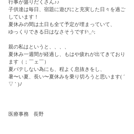
行事が盛りだくさん♪♪
子供達は毎日、宿題に遊びにと充実した日々を過ご
しています！
夏休みの間は土日も全て予定が埋まっていて、
ゆっくりできる日はなさそうですf^_^;
親の私はというと、、、、
夏休み一週間が経過し、もはや疲れが出てきており
ます（；￣ェ￣）
夏バテしない為にも、程よく息抜きをし、
暑〜い夏、長い〜夏休みを乗り切ろうと思います( ´
▽ ` )ﾉ
医療事務 長野