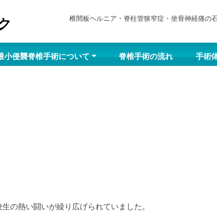
椎間板ヘルニア・脊柱管狭窄症・坐骨神経痛の
最小侵襲脊椎手術について
脊椎手術の流れ
手術
、
校生の熱い闘いが繰り広げられていました。