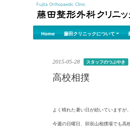
Skip
to
content
Home
藤田クリニックについて
2015-05-28
スタッフのつぶやき
高校相撲
よく晴れた暑い日が続いていますが
今週の日曜日、卯辰山相撲場でも高