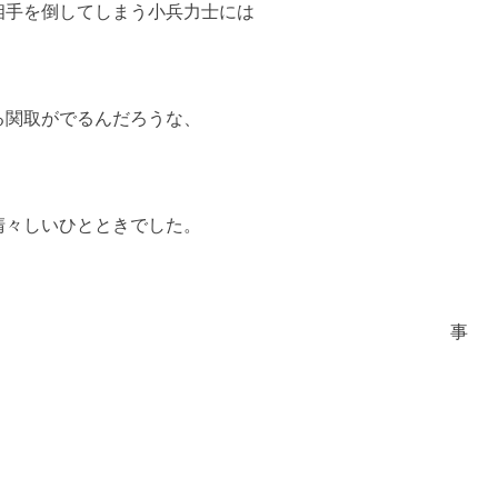
相手を倒してしまう小兵力士には
る関取がでるんだろうな、
清々しいひとときでした。
事