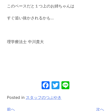
このペースだと１つ上のお姉ちゃんは
すぐ追い抜かされるかも…
理学療法士 中川貴大
Facebook
Twitter
Line
Posted in
スタッフのつぶやき
投
前へ
次へ