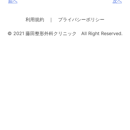
投
前へ
次へ
稿
ナ
利用規約 ｜ プライバシーポリシー
ビ
© 2021 藤田整形外科クリニック All Right Reserved.
ゲ
ー
シ
ョ
ン