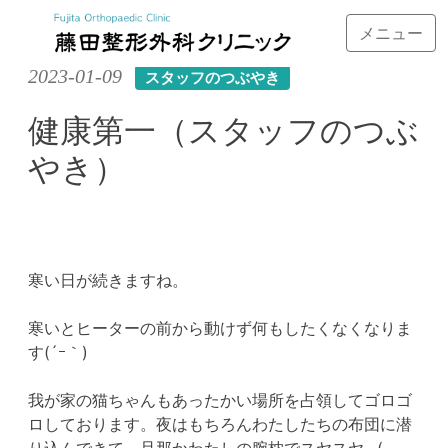
メニュー
Skip
2023-01-09
スタッフのつぶやき
to
content
健康第一（スタッフのつぶ
やき）
寒い日が続きますね。
寒いとヒーターの前から動けず何もしたくなくなりま
す(´ｰ｀)
我が家の猫ちゃんもあったかい場所を占領してゴロゴ
ロしております。夜はもちろんわたしたちの布団に潜
り込んできて、旦那かわたしの腕枕でスヤスヤ…(-