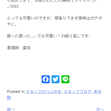
_-)zzz
とっても可愛いのですが、寝返りできず身体はガチガ
チに。
困った困った……でも可愛い！の繰り返しです。
看護師 森谷
Facebook
Twitter
Line
Posted in
スタッフのつぶやき
,
スタッフブログ
,
未分
類
投
前へ
次へ