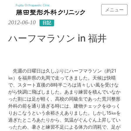
メニュー
Skip
2012-06-10
日記
to
content
ハーフマラソン in 福井
先週の日曜日は久しぶりにハーフマラソン（約21
㎞）を福井県の丸岡で走ってきました。天候は快晴
で、スタート直後の8時半ごろは清々しい風を受けな
がら快調に飛ばしました。あまり練習を積んでいなか
った割には足が軽く、高校の同級生であった荒川整形
外科の前を通り過ぎる時には、建物チェックをゆっく
りおこなうという余裕さえありました。しかし15㎞を
過ぎたところあたりから、気温がぐんぐん上昇してい
ったため、暑さと練習不足による体力の消耗で、足が