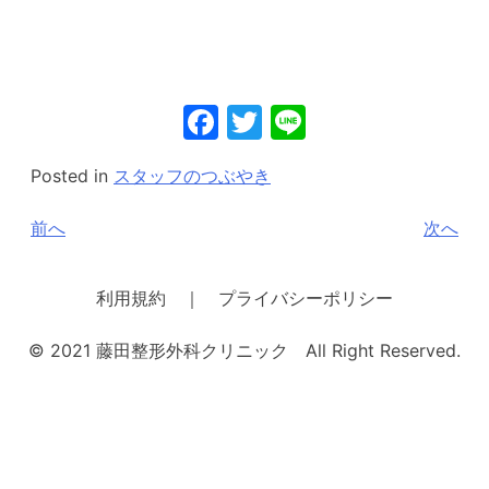
Facebook
Twitter
Line
Posted in
スタッフのつぶやき
投
前へ
次へ
稿
ナ
利用規約 ｜ プライバシーポリシー
ビ
© 2021 藤田整形外科クリニック All Right Reserved.
ゲ
ー
シ
ョ