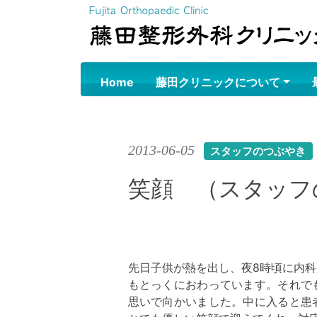
Skip
to
content
Home
藤田クリニックについて
2013-06-05
スタッフのつぶやき
笑顔 （スタッフ
先日子供が熱を出し、夜8時頃に内
もとっくにおわっています。それで
思いで向かいました。中に入ると患